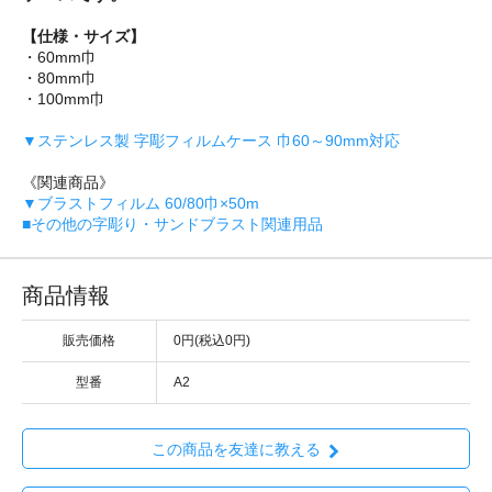
【仕様・サイズ】
・60mm巾
・80mm巾
・100mm巾
▼ステンレス製 字彫フィルムケース 巾60～90mm対応
《関連商品》
▼ブラストフィルム 60/80巾×50m
■その他の字彫り・サンドブラスト関連用品
商品情報
販売価格
0円(税込0円)
型番
A2
この商品を友達に教える