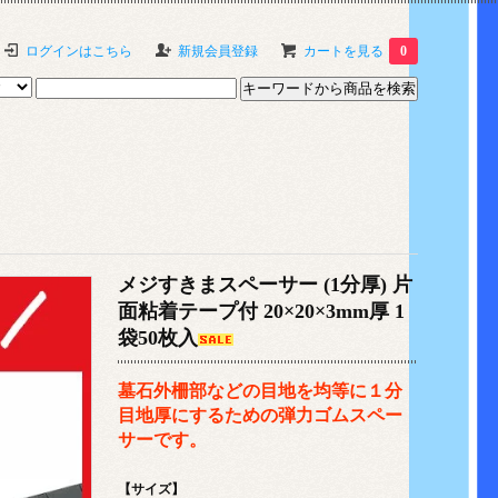
ログインはこちら
新規会員登録
カートを見る
0
メジすきまスペーサー (1分厚) 片
面粘着テープ付 20×20×3mm厚 1
袋50枚入
墓石外柵部などの目地を均等に１分
目地厚にするための弾力ゴムスペー
サーです。
【サイズ】