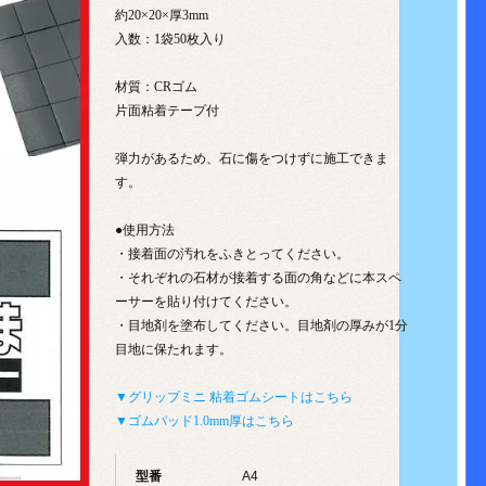
約20×20×厚3mm
入数：1袋50枚入り
材質：CRゴム
片面粘着テープ付
弾力があるため、石に傷をつけずに施工できま
す。
●使用方法
・接着面の汚れをふきとってください。
・それぞれの石材が接着する面の角などに本スペ
ーサーを貼り付けてください。
・目地剤を塗布してください。目地剤の厚みが1分
目地に保たれます。
▼グリップミニ 粘着ゴムシートはこちら
▼ゴムパッド1.0mm厚はこちら
型番
A4