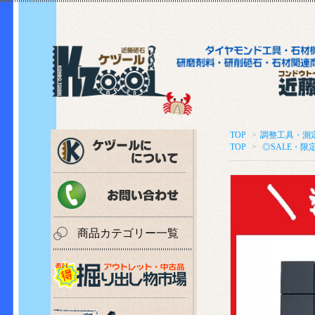
TOP
>
調整工具・測
TOP
>
◎SALE・限
商品カテゴリー一覧