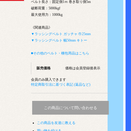
ベルト長さ：固定側1ｍ 巻き取り側5m
破断荷重：5000kgf
最大使用力：1000kg
《関連商品》
▼ラッシングベルト ガッチャ 巾25mm
▼ラッシングベルト 幅50mm キトー
■その他のベルト・梱包用品はこちら
販売価格
価格は会員登録後表示
会員のみ購入できます
特定商取引法に基づく表記 (返品など)
この商品について問い合わせる
この商品を友達に教える
買い物を続ける