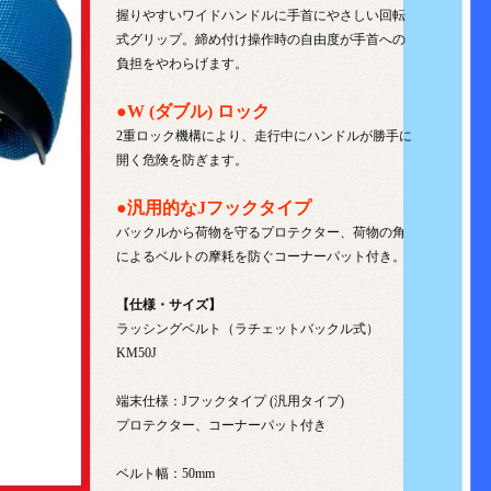
握りやすいワイドハンドルに手首にやさしい回転
式グリップ。締め付け操作時の自由度が手首への
負担をやわらげます。
●W (ダブル) ロック
2重ロック機構により、走行中にハンドルが勝手に
開く危険を防ぎます。
●汎用的なJフックタイプ
バックルから荷物を守るプロテクター、荷物の角
によるベルトの摩耗を防ぐコーナーパット付き。
【仕様・サイズ】
ラッシングベルト（ラチェットバックル式）
KM50J
端末仕様：Jフックタイプ (汎用タイプ)
プロテクター、コーナーパット付き
ベルト幅：50mm