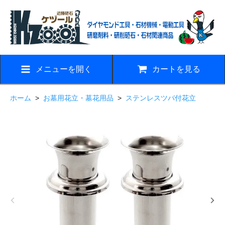
メニューを開く
カートを見る
ホーム
>
お墓用花立・墓花用品
>
ステンレスツバ付花立