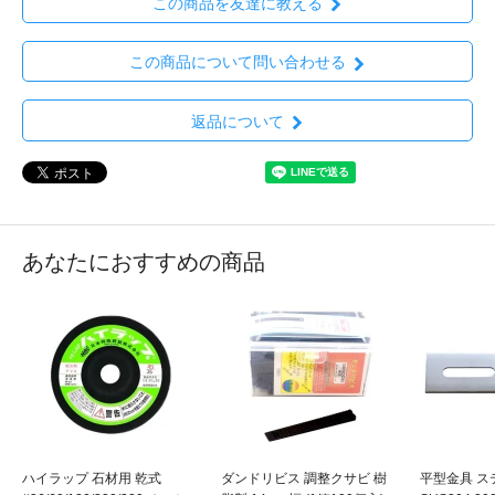
この商品を友達に教える
この商品について問い合わせる
返品について
あなたにおすすめの商品
ハイラップ 石材用 乾式
ダンドリビス 調整クサビ 樹
平型金具 ス