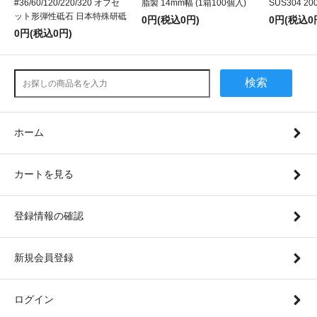
#36/60/120/220/320 オフセ
脂製 14mm幅 (1箱100個入)
SUS304 20
ット形弾性砥石 日本特殊研砥
0円(税込0円)
0円(税込0
0円(税込0円)
検索
ホーム
カートを見る
登録情報の確認
新規会員登録
ログイン