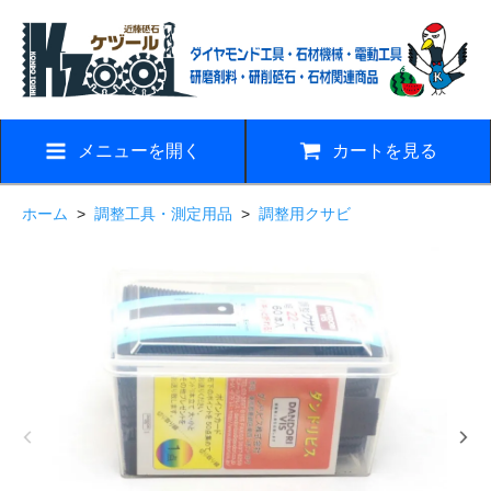
メニューを開く
カートを見る
ホーム
>
調整工具・測定用品
>
調整用クサビ