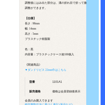
調整後にはみ出た部分は、溝の折れ目で折って微
調整ができます。
【仕様】
長さ : 98mm
幅: 14mm
高さ : 5mm
プラスチック樹脂製
色：黒
内容量：プラスチックケース箱100個入
《関連商品》
▼ダンドリビス 22mm巾はこちら
型番
1101A1
販売価格
価格は会員登録後表示
会員のみ購入できます
特定商取引法に基づく表記 (返品など)