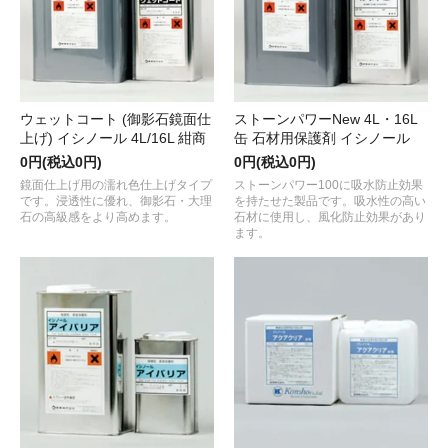
ウェットコート (御影石鏡面仕
ストーンパワーNew 4L・16L
上げ) イシノール 4L/16L 紺商
缶 石材用保護剤 イシノール
0円(税込0円)
0円(税込0円)
鏡面仕上げ用の濡れ色仕上げタイプ
ストーンパワー100に吸水防止効果
です。浸透性に優れ、御影石・大理
を持たせた製品です。吸水性の高い
石の高級感をより高めます。
石材に使用し、風化防止効果があり
ます。