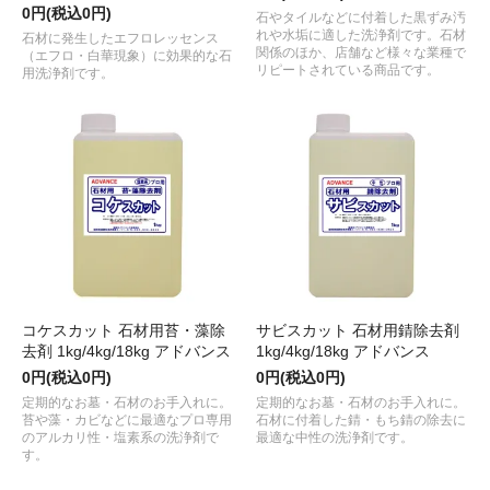
0円(税込0円)
石やタイルなどに付着した黒ずみ汚
れや水垢に適した洗浄剤です。石材
石材に発生したエフロレッセンス
関係のほか、店舗など様々な業種で
（エフロ・白華現象）に効果的な石
リピートされている商品です。
用洗浄剤です。
コケスカット 石材用苔・藻除
サビスカット 石材用錆除去剤
去剤 1kg/4kg/18kg アドバンス
1kg/4kg/18kg アドバンス
0円(税込0円)
0円(税込0円)
定期的なお墓・石材のお手入れに。
定期的なお墓・石材のお手入れに。
苔や藻・カビなどに最適なプロ専用
石材に付着した錆・もち錆の除去に
のアルカリ性・塩素系の洗浄剤で
最適な中性の洗浄剤です。
す。