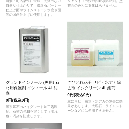
耐油・耐汚染性に最適。光沢のない
リアタイプの浸透性吸水防止剤。塗
自然な仕上がりで、御影石バーナー
布面の色相に変化はありません。
仕上げ面やライムストーン水磨き面
等の凹凸仕上げに使用します。
グランドイシノール (黒用) 石
さびとれ花子 サビ・水アカ除
材用保護剤 イシノール 4L 紺
去剤 イシクリーン 4L 紺商
商
0円(税込0円)
0円(税込0円)
主にサビ・白華・水アカの除去に効
果があります。大理石・ライムスト
黒系墓石のハイグレード加工処理
ーンなどには使用できません。
剤。石材の色相を濃くして（濡れ
色）汚染を防止します。