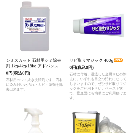
シミスカット 石材用シミ除去
サビ取りマジック 400g
剤 1kg/4kg/18kg アドバンス
0円(税込0円)
0円(税込0円)
石材に付着、浸透した金属サビの除
去に。いずれも目立つ汚れになって
石材用のシミ抜き洗浄剤です。石材
しまいますので、ぜひサビ取りマジ
に染み付いた汚れ・カビ・藻類を除
ックをご利用下さい。ペースト状
去出来ます。
で、垂直面にも簡単にご利用頂けま
す。