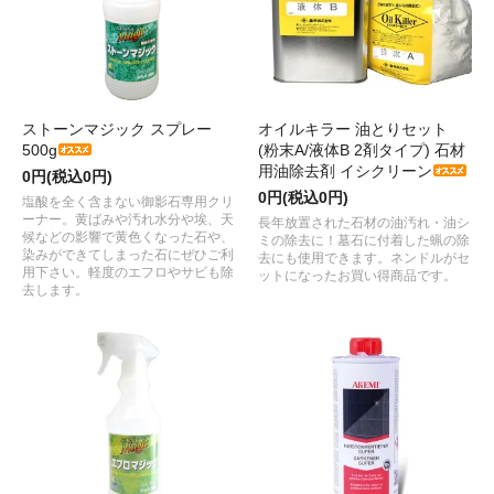
ストーンマジック スプレー
オイルキラー 油とりセット
500g
(粉末A/液体B 2剤タイプ) 石材
用油除去剤 イシクリーン
0円(税込0円)
0円(税込0円)
塩酸を全く含まない御影石専用クリ
ーナー。黄ばみや汚れ水分や埃、天
長年放置された石材の油汚れ・油シ
候などの影響で黄色くなった石や、
ミの除去に！墓石に付着した蝋の除
染みができてしまった石にぜひご利
去にも使用できます。ネンドルがセ
用下さい。軽度のエフロやサビも除
ットになったお買い得商品です。
去します。