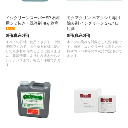
イシクリーンスーパーSP 石材
モクアクリン 木アクシミ専用
用シミ抜き・洗浄剤 4kg 紺商
除去剤 イシクリーン 2㎏/4㎏
紺商
0円(税込0円)
0円(税込0円)
すべての石材に使用できます。中性
木アクの染みを対象とした洗浄剤で
洗剤ですので、あらゆる石材に使用
す。石材、コンクリートに着した木
しても素材を傷めることはありませ
枠やコンパネ等の木灰汁の洗浄がで
ん。希釈倍率によりしみ抜きからメ
きます。
ンテナンスまで、幅広く使用できま
す。