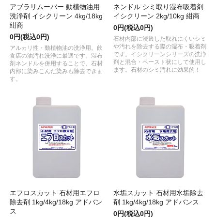
アブラリムーバー 動植物油用
ネンドル シミ取り湿布吸着剤
洗浄剤 イシクリーン 4kg/18kg
イシクリーン 2kg/10kg 紺商
紺商
0円(税込0円)
0円(税込0円)
石材内部に浸透した取れにくいシミ
や汚れを除去する際の湿布・吸着剤
アルカリ性・動植物油の洗浄用。飲
です。イシクリーンシリーズの洗浄
食店の油汚れ洗浄に最適です。湿布
剤と混合・ペースト状にして使用し
剤ネンドルを併用することで、石材
ます。石材のシミ汚れに効果的！
内部に染みこんだ染みも除去できま
す。
エフロスカット 石材用エフロ
水垢スカット 石材用水垢除去
除去剤 1kg/4kg/18kg アドバン
剤 1kg/4kg/18kg アドバンス
ス
0円(税込0円)