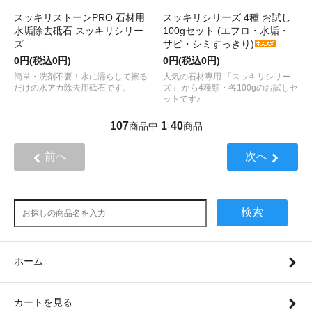
スッキリストーンPRO 石材用
スッキリシリーズ 4種 お試し
水垢除去砥石 スッキリシリー
100gセット (エフロ・水垢・
ズ
サビ・シミすっきり)
0円(税込0円)
0円(税込0円)
簡単・洗剤不要！水に濡らして擦る
人気の石材専用 「スッキリシリー
だけの水アカ除去用砥石です。
ズ」 から4種類・各100gのお試しセ
ットです♪
107
1
40
商品中
-
商品
前へ
次へ
検索
ホーム
カートを見る