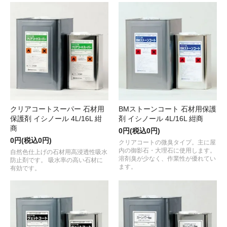
クリアコートスーパー 石材用
BMストーンコート 石材用保護
保護剤 イシノール 4L/16L 紺
剤 イシノール 4L/16L 紺商
商
0円(税込0円)
0円(税込0円)
クリアコートの微臭タイプ。主に屋
内の御影石・大理石に使用します。
自然色仕上げの石材用高浸透性吸水
溶剤臭が少なく、作業性が優れてい
防止剤です。 吸水率の高い石材に
ます。
有効です。