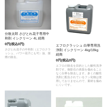
分散太郎 さびとれ花子専用中
和剤 イシクリーン 4L 紺商
0円(税込0円)
エフロクラッシュ 白華専用洗
さびとれ花子の中和剤（エフロクラ
浄剤 イシクリーン 4kg/18kg
ッシュ、パワー花子にも可）油、煤
紺商
煙の除去。
0円(税込0円)
エフロの除去を目的とした酸性洗浄
剤です。御影石の表面を傷めること
なく白華を除去します。多くの酸性
洗剤に配合されているフッ化物は使
用しておりませんので、素材を傷め
にくいです。