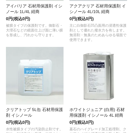
アイバリア 石材用保護剤 イシ
アクアクリア 石材用保護剤 イ
ノール 1L/4L 紺商
シノール 4L/10L 紺商
0円(税込0円)
0円(税込0円)
被膜タイプの保護剤です。御影石・
主に白御影石凹凸面用の浸透性保護
大理石などの鏡面仕上げ面に薄い膜
剤として優れた撥水力を有します。
を形成し、汚れから守ります。
無溶剤・無臭のためあらゆる場面で
使用できます。
クリアトップ 5L缶 石材用保護
ホワイトジュニア (白用) 石材
剤 イシノール
用保護剤 イシノール 4L 紺商
0円(税込0円)
0円(税込0円)
水性被膜タイプの汚染防止剤です。
墓石のハイグレード加工処理剤、ク