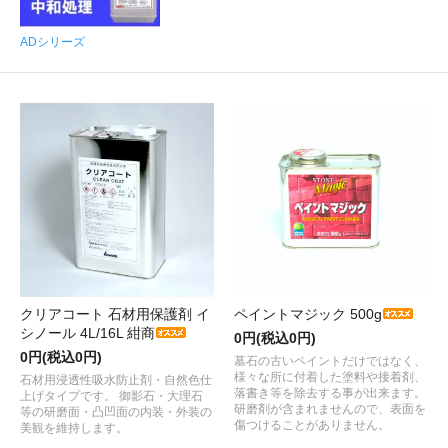
ADシリーズ
クリアコート 石材用保護剤 イ
ペイントマジック 500g
シノール 4L/16L 紺商
0円(税込0円)
0円(税込0円)
墓石の古いペイントだけではなく、
様々な所に付着した塗料や接着剤、
石材用浸透性吸水防止剤・自然色仕
落書き等を除去する事が出来ます。
上げタイプです。 御影石・大理石
研磨剤が含まれませんので、表面を
等の研磨面・凸凹面の内装・外装の
傷つけることがありません。
美観を維持します。