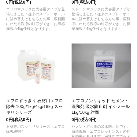
0円(税込0円)
0円(税込0円)
エフロマジックに大容量タイプが登
ストーンマジックに大容量タイプが
場しました！従来のスプレーボトル
登場しました！従来のスプレーボト
に詰め替えはもちろんの事、広範囲
ルに詰め替えはもちろんの事、広範
にわたる洗浄の対応ができ、お得感
囲にわたる洗浄の対応ができ、お得
満載の4kg仕様となります。
感満載の4kg仕様となります！
エフロすっきり 石材用エフロ
エフロノンリキッド セメント
除去 100g/1kg/4kg/18kg スッ
混和剤 吸水防止剤 イシノール
キリシリーズ
1kg/10kg 紺商
0円(税込0円)
0円(税込0円)
石材専用スッキリシリーズ（エフロ
セメント混和用の吸水防止剤です。
除去/酸性）
白華現象（エフロレッセンス）の抑
制効果があります。液状なのでセメ