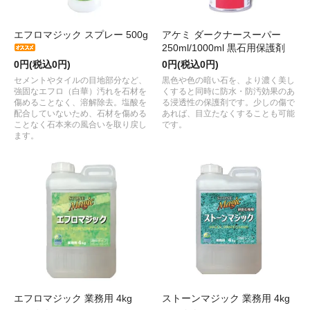
エフロマジック スプレー 500g
アケミ ダークナースーパー
250ml/1000ml 黒石用保護剤
0円(税込0円)
0円(税込0円)
セメントやタイルの目地部分など、
黒色や色の暗い石を、より濃く美し
強固なエフロ（白華）汚れを石材を
くすると同時に防水・防汚効果のあ
傷めることなく、溶解除去。塩酸を
る浸透性の保護剤です。少しの傷で
配合していないため、石材を傷める
あれば、目立たなくすることも可能
ことなく石本来の風合いを取り戻し
です。
ます。
エフロマジック 業務用 4kg
ストーンマジック 業務用 4kg