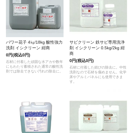
パワー花子 4㎏/18kg 酸性強力
サビクリーン 鉄サビ専用洗浄
洗剤 イシクリーン 紺商
剤 イシクリーン 0.5kg/2kg 紺
商
0円(税込0円)
0円(税込0円)
石材に付着した頑固な水アカや数年
にもわたり蓄積された通常の酸性洗
石材に付着した錆びの除去に。中性
剤では除去できない汚れの除去に。
洗剤なので石材を傷めません。化学
床やアルミパネルにも使用できま
す。