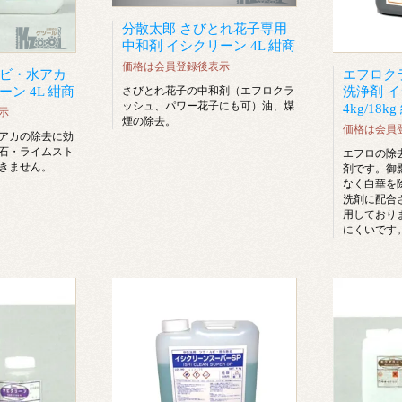
分散太郎 さびとれ花子専用
中和剤 イシクリーン 4L 紺商
価格は会員登録後表示
サビ・水アカ
エフロク
さびとれ花子の中和剤（エフロクラ
ン 4L 紺商
洗浄剤 
ッシュ、パワー花子にも可）油、煤
4kg/18k
示
煙の除去。
価格は会員
アカの除去に効
石・ライムスト
エフロの除
きません。
剤です。御
なく白華を
洗剤に配合
用しており
にくいです