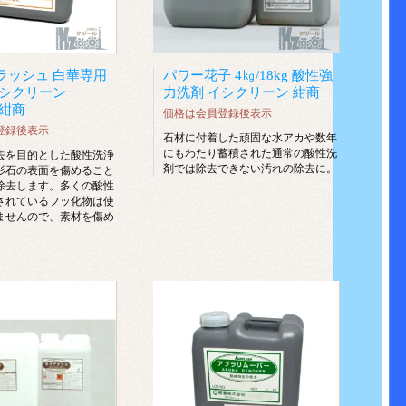
ラッシュ 白華専用
パワー花子 4㎏/18kg 酸性強
イシクリーン
力洗剤 イシクリーン 紺商
g 紺商
価格は会員登録後表示
登録後表示
石材に付着した頑固な水アカや数年
にもわたり蓄積された通常の酸性洗
去を目的とした酸性洗浄
剤では除去できない汚れの除去に。
影石の表面を傷めること
除去します。多くの酸性
されているフッ化物は使
ませんので、素材を傷め
。