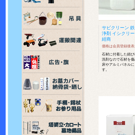
サビクリーン 
浄剤 イシクリーン 
紺商
価格は会員登録後表
石材に付着した錆び
洗剤なので石材を傷
床やアルミパネルに
す。