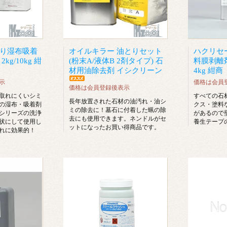
取り湿布吸着
オイルキラー 油とりセット
ハクリセ
kg/10kg 紺
(粉末A/液体B 2剤タイプ) 石
料膜剥離
材用油除去剤 イシクリーン
4kg 紺商
示
価格は会員
価格は会員登録後表示
取れにくいシミ
すべての石
長年放置された石材の油汚れ・油シ
の湿布・吸着剤
クス・塗料
ミの除去に！墓石に付着した蝋の除
シリーズの洗浄
があるので
去にも使用できます。ネンドルがセ
状にして使用し
養生テープ
ットになったお買い得商品です。
れに効果的！