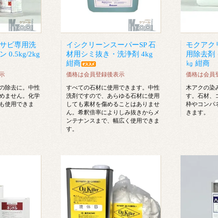
鉄サビ専用洗
イシクリーンスーパーSP 石
モクアク
0.5kg/2kg
材用シミ抜き・洗浄剤 4kg
用除去剤 
紺商
㎏ 紺商
示
価格は会員登録後表示
価格は会員
の除去に。中性
すべての石材に使用できます。中性
木アクの染
めません。化学
洗剤ですので、あらゆる石材に使用
す。石材、
も使用できま
しても素材を傷めることはありませ
枠やコンパ
ん。希釈倍率によりしみ抜きからメ
きます。
ンテナンスまで、幅広く使用できま
す。