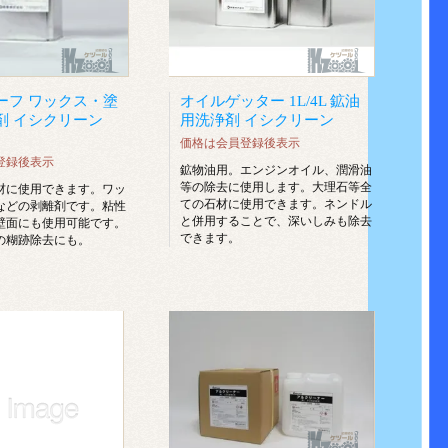
ーフ ワックス・塗
オイルゲッター 1L/4L 鉱油
剤 イシクリーン
用洗浄剤 イシクリーン
価格は会員登録後表示
登録後表示
鉱物油用。エンジンオイル、潤滑油
等の除去に使用します。大理石等全
材に使用できます。ワッ
ての石材に使用できます。ネンドル
などの剥離剤です。粘性
と併用することで、深いしみも除去
壁面にも使用可能です。
できます。
の糊跡除去にも。