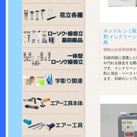
ネンドル シミ
剤 イシクリーン 2
商
価格は会員登録後表
石材内部に浸透した
や汚れを除去する際
です。イシクリーン
剤と混合・ペースト
ます。石材のシミ汚