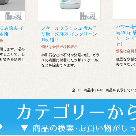
パワー花子
染み除去 イ
スケールクラッシュ 微粒子
㎏/20k
 紺商
研磨・洗浄剤 イシクリーン
リーン《
1kg 紺商
示
せ》
価格は会員登録後表示
用します。湿布
価格は会員
することで、石
御影石などの石材や浴場の鏡、ガラ
強固な水垢
吐染みを除去し
スの表面に付着した水垢 (スケール)
去できない
などを除去できます。
全 [16] 商品中 [1-16] 商品を表示して