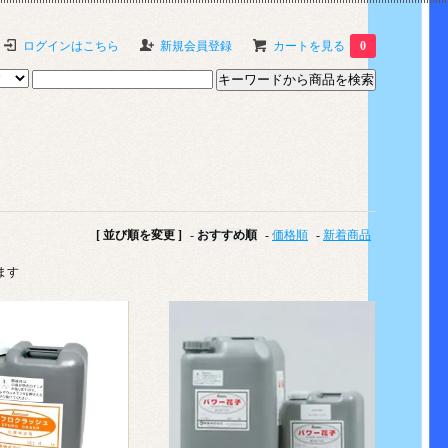
ログインはこちら
新規会員登録
カートを見る
0
[ 並び順を変更 ]
-
おすすめ順
-
価格順
-
新着商品
います