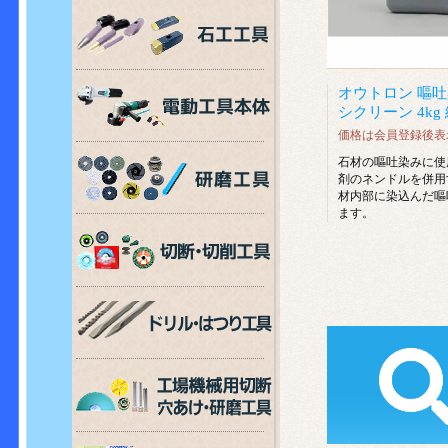
オウトロン 嘔吐
シクリーン 4kg
価格は会員登録後表
石材の嘔吐染みに使
剤のネンドルを併用
材内部に染込んだ嘔
ます。