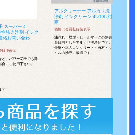
アルクリーナー アルカリ洗
浄剤 イシクリーン 4L/10L 紺
商
 スーパー 4
価格は会員登録後表示
g 酸性強力洗剤 イシク
油汚れ・煤煙・ヒールマークの除去
価格お問い合わ
を目的としたアルカリ洗浄剤です。
外壁や床のコンクリート・石材・タ
登録後表示
イルの洗浄に最適です。
など、パワー花子でも除
場合にご使用下さい。
います