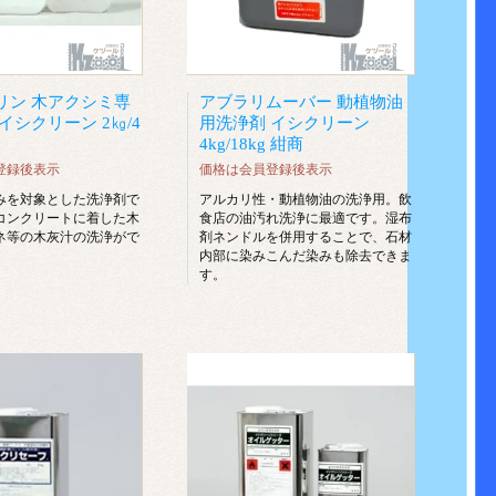
リン 木アクシミ専
アブラリムーバー 動植物油
イシクリーン 2㎏/4
用洗浄剤 イシクリーン
4kg/18kg 紺商
登録後表示
価格は会員登録後表示
みを対象とした洗浄剤で
アルカリ性・動植物油の洗浄用。飲
コンクリートに着した木
食店の油汚れ洗浄に最適です。湿布
ネ等の木灰汁の洗浄がで
剤ネンドルを併用することで、石材
内部に染みこんだ染みも除去できま
す。