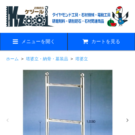
メニューを開く
カートを見る
ホーム
>
塔婆立・納骨・墓装品
>
塔婆立