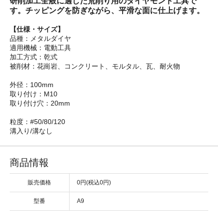
研削加工全般に適した荒削り用のダイヤモンド工具で
す。チッピングを防ぎながら、平滑な面に仕上げます。
【仕様・サイズ】
品種：メタルダイヤ
適用機械：電動工具
加工方式：乾式
被削材：花崗岩、コンクリート、モルタル、瓦、耐火物
外径：100mm
取り付け：M10
取り付け穴：20mm
粒度：#50/80/120
溝入り/溝なし
商品情報
販売価格
0円(税込0円)
型番
A9