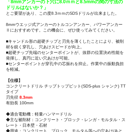
「8mmアンカーの下穴に8.0ｍｍと8.5mmの間の寸法の
ドリルはないか？」
とご要望があり、この度8.3ｍｍのSDSドリルが出来ました。
8mmウエッジ式アンカーのトルコンアンカー、パワーアンカー
Ⅱにおすすめです。この機会に、ぜひ使ってみてください。
■キャンドル形の超硬チップと刃先を薄くしたことにより、被削
材を鋭く穿孔し、穴あけスピードが向上。
■超硬チップ先端のセンターポイントが、抜群の位置決め性能を
発揮し、真円に近い穴あけが可能。
■センターポイントが穿孔中の芯振れを抑止。作業中の振動負担
を軽減。
【仕様】
コンクリートドリル チップトップビット(SDS-plus シャンク) TT
タイプ
刃先径
8.3mm
有効長 100mm
◆適合電動機：軽量ハンマードリル
◆主な被削材：コンクリート・ブロック・レンガ・モルタル・ス
レート・日本壁・石材
◆用途：コンクリート、ブロック、モルタル等への穴あけ/あと