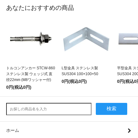
あなたにおすすめの商品
トルコンアンカー STCW-860
L型金具 ステンレス製
平型金具 ス
ステンレス製 ウェッジ式 直
SUS304 100×100×50
SUS304 20
径22mm (M8ワッシャー付)
0円(税込0円)
0円(税込0
0円(税込0円)
検索
ホーム