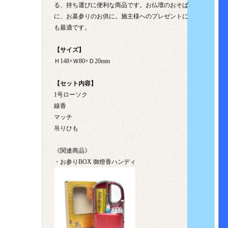
る、持ち運びに便利な商品です。お仏壇のおそば
に、お墓参りのお供に。施主様へのプレゼントに
も最適です。
【サイズ】
Ｈ148×Ｗ80×Ｄ20mm
【セット内容】
1号ローソク
線香
マッチ
吊りひも
《関連商品》
・お参りBOX 御燈香ハンディ