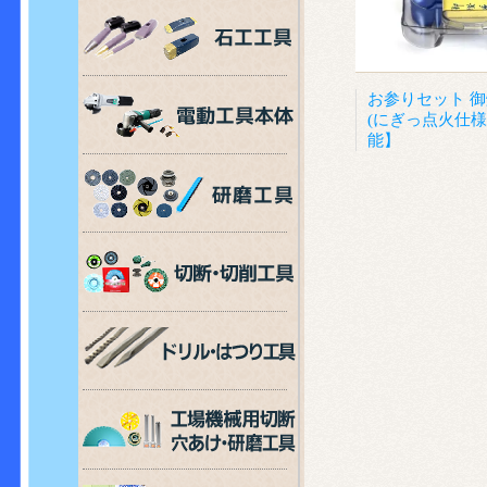
お参りセット 御
(にぎっ点火仕様
能】