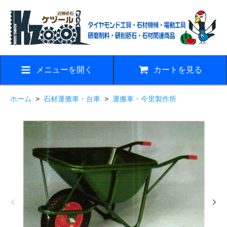
メニューを開く
カートを見る
ホーム
>
石材運搬車・台車
>
運搬車・今里製作所