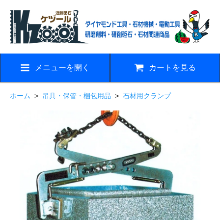
メニューを開く
カートを見る
ホーム
>
吊具・保管・梱包用品
>
石材用クランプ