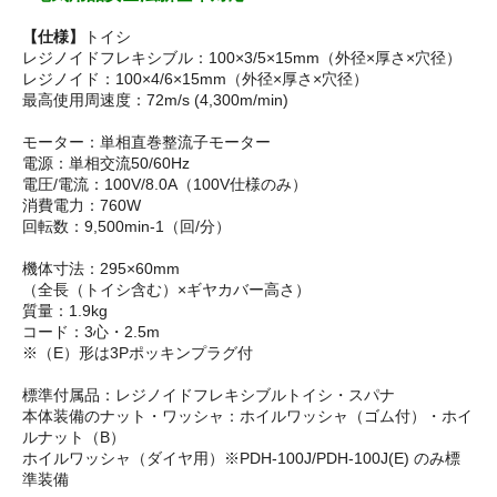
【仕様】
トイシ
レジノイドフレキシブル：100×3/5×15mm（外径×厚さ×穴径）
レジノイド：100×4/6×15mm（外径×厚さ×穴径）
最高使用周速度：72m/s (4,300m/min)
モーター：単相直巻整流子モーター
電源：単相交流50/60Hz
電圧/電流：100V/8.0A（100V仕様のみ）
消費電力：760W
回転数：9,500min-1（回/分）
機体寸法：295×60mm
（全長（トイシ含む）×ギヤカバー高さ）
質量：1.9kg
コード：3心・2.5m
※（E）形は3Pポッキンプラグ付
標準付属品：レジノイドフレキシブルトイシ・スパナ
本体装備のナット・ワッシャ：ホイルワッシャ（ゴム付）・ホイ
ルナット（B）
ホイルワッシャ（ダイヤ用）※PDH-100J/PDH-100J(E) のみ標
準装備