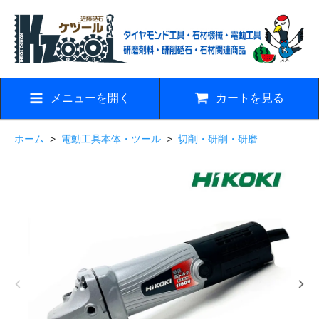
メニューを開く
カートを見る
ホーム
>
電動工具本体・ツール
>
切削・研削・研磨