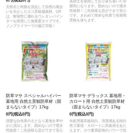
真砂土を使用しており落ち着いた雰
囲気になります。固めないので透水
天然石と樹脂を混合して自然の風合
性抜群！ご先祖様も息ができて安心
いを生かしたエコ景観舗装材。UR
です。きわめて簡単な作業で長期間
は、耐候性に優れるウレタンバイン
景観を保ちます。
ダーを採用した無黄変タイプです。
ノンプライマーでの施工可能！
防草マサ スペシャルハイパー
防草マサ デラックス 墓地用・
墓地用 自然土景観防草材（固
カロート用 自然土景観防草材
まらないタイプ）17kg
（固まらないタイプ）17kg
0円(税込0円)
0円(税込0円)
清楚な白色系の土となり墓地を華や
化粧用最高級純白。清潔感ある純白
かに演出します。固めないので透水
色で墓地・カロートに高級感をあた
性抜群！ご先祖様も息ができて安心
えます。ホウ素系鉱物のパワーで抗