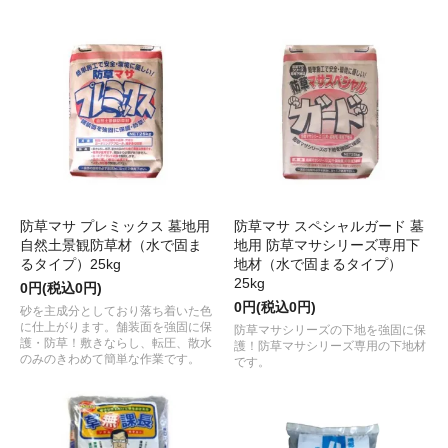
防草マサ プレミックス 墓地用
防草マサ スペシャルガード 墓
自然土景観防草材（水で固ま
地用 防草マサシリーズ専用下
るタイプ）25kg
地材（水で固まるタイプ）
25kg
0円(税込0円)
0円(税込0円)
砂を主成分としており落ち着いた色
に仕上がります。舗装面を強固に保
防草マサシリーズの下地を強固に保
護・防草！敷きならし、転圧、散水
護！防草マサシリーズ専用の下地材
のみのきわめて簡単な作業です。
です。