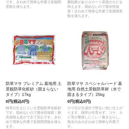
です。きわめて簡単な作業で長期間
菌効果がありカロート床面のカビを
景観を保ちます。
抑えます。固めないので透水性抜
群！きわめて簡単な作業で長期間景
観を保ちます。
防草マサ プレミアム 墓地用 土
防草マサ スペシャルハード 墓
景観防草化粧砂（固まらない
地用 自然土景観防草材（水で
タイプ）17kg
固まるタイプ）25kg
0円(税込0円)
0円(税込0円)
雑草の生えにくい土景観防草化粧砂
ロウ石が主成分で明るい色に仕上が
です。固めないので透水性抜群！御
ります。雑草が生育せず、コケ、カ
先祖様も息ができて安心です。きわ
ビ等が繁殖しにくい！敷きならし、
めて簡単な作業で長期間景観を保ち
散水のみのきわめて簡単な作業で
ます。
す。