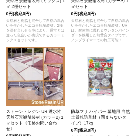
天然石景観舗装材 (ミックス) 1
天然石景観舗装材 (カラーA) 1
㎡ 2種セット
㎡セット
0円(税込0円)
0円(税込0円)
天然石と樹脂を混合して自然の風合
天然石と樹脂を混合して自然の風合
いを生かしたエコ景観舗装材。2種
いを生かしたエコ景観舗装材。UR
を混ぜ合わせる事により、通常とは
は、耐候性に優れるウレタンバイン
違った色合いが表現できるカラーミ
ダーを採用した無黄変タイプです。
ックスセットです。
ノンプライマーでの施工可能！
ストーン・レジン UR 透水性
防草マサ ハイパー 墓地用 自然
天然石景観舗装材 (カラーB) 1
土景観防草材（固まらないタ
㎡セット《価格お問い合わ
イプ）17kg
せ》
0円(税込0円)
0円(税込0円)