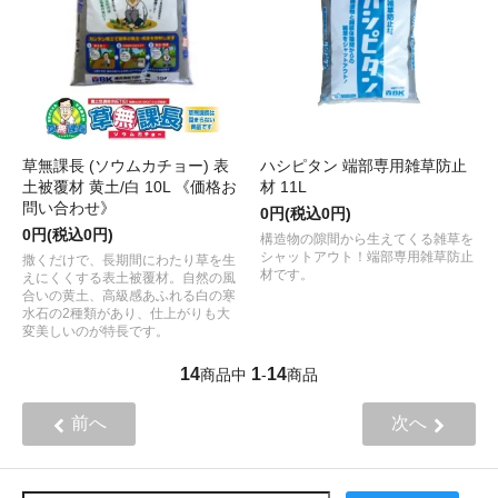
草無課長 (ソウムカチョー) 表
ハシピタン 端部専用雑草防止
土被覆材 黄土/白 10L 《価格お
材 11L
問い合わせ》
0円(税込0円)
0円(税込0円)
構造物の隙間から生えてくる雑草を
シャットアウト！端部専用雑草防止
撒くだけで、長期間にわたり草を生
材です。
えにくくする表土被覆材。自然の風
合いの黄土、高級感あふれる白の寒
水石の2種類があり、仕上がりも大
変美しいのが特長です。
14
1
14
商品中
-
商品
前へ
次へ